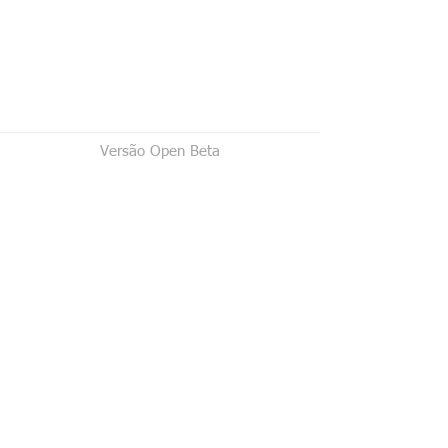
Versão Open Beta
Horário de funcionamento
segunda à sexta das 7:30h às 17h
E-mail
acepelgrafica@terra.com.br