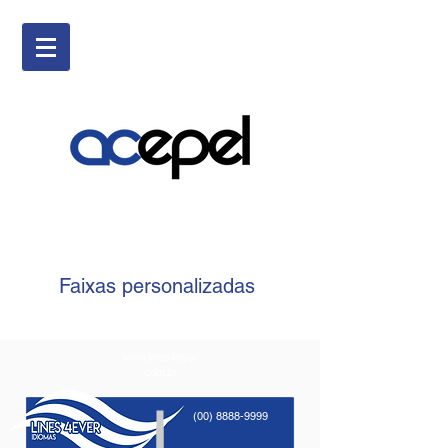
Faixas personalizadas
www.lines4ever.
com.br
(00) 8888-9999