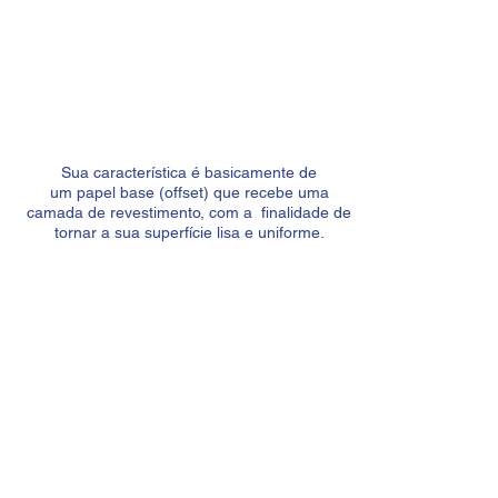
Sua característica é basicamente de
um papel base (offset) que recebe uma
camada de revestimento, com a finalidade de
tornar a sua superfície lisa e uniforme.
Consequentemente, é o papel de melhor
qualidade de impressão, muito usado na
impressão de folhetos, revistas, cartazes, e
etc.
possui uma alta capacidade de brilho.
Offset
Assemelha-se ao papel sulfite, porém suas
características são diferentes. Por ser
macroporoso, este papel absorve muito mais