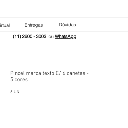
Dúvidas
Entregas
irtual
(11) 2600 - 3003
ou
WhatsApp
Pincel marca texto C/ 6 canetas -
5 cores
6 UN.