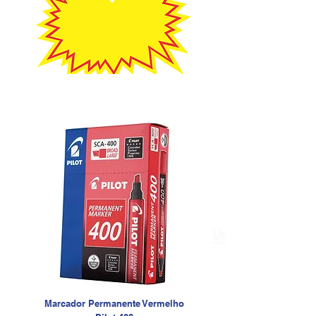
Ver +Mais
Marcador Permanente Vermelho
Marcador Permanente Azul 