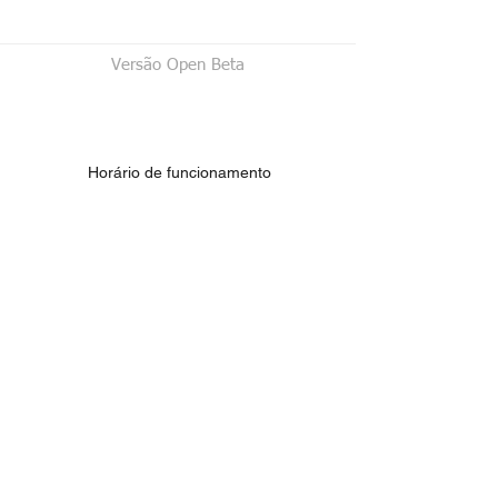
Versão Open Beta
Horário de funcionamento
segunda à sexta das 7:30h às 17h
E-mail
acepelgrafica@terra.com.br
Contato > /
Frete >
Trocas > /
Pagamento e Garantia >